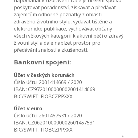
napomáhat k uzdravení. Dále je účelem spolku
poskytovat poradenství, získávat a předávat
zájemcům odborné poznatky z oblasti
zdravého životního stylu, vydávat tištěné a
elektronické publikace, vychovávat občany
všech věkových kategorií k aktivní péči o zdravý
životní styl a dále nabízet prostor pro
předávání znalostí a zkušeností.
Bankovní spojení:
Účet v českých korunách
Číslo účtu: 2001414669 / 2020
IBAN: CZ9720100000002001414669
BIC/SWIFT: FIOBCZPPXXX
Účet v euro
Číslo účtu: 2601457531 / 2020
IBAN: CZ0620100000002601457531
BIC/SWIFT: FIOBCZPPXXX
*